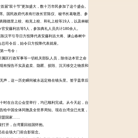
首届“双十节”更加盛大，数十万市民参加了这个盛会。
席。国民政府代表有行政长官陈仪、秘书长葛敬恩、参
表顾德里上校、柏克上校、和礼上校等19人，以及林献
官安藤利吉等5人，参加典礼人员共计180余人。
谋陈汉平引导日方投降代表安藤利吉大将、谏山春树中
告总司令后，始令日方投降代表就座。
第一号令：
属区行政军事等一切机关部队人员，除传达本官之命
现有报告不实及盗卖、隐匿、损毁、沉灭移交之物质和
无声，这一历史瞬间被永远定格在镜头里。签字盖章后
十时在台北公会堂举行，均已顺利完成。从今天起，台
告给中国全体同胞及全世界周知。现在台湾业已光复，
同盟国家……
被打开，台湾重回祖国怀抱。
员在会场大门前合影留念。