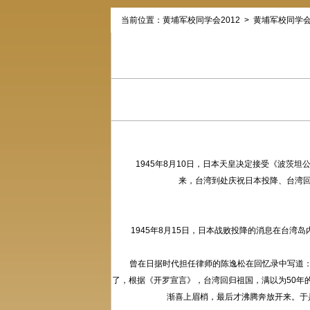
当前位置：
黄埔军校同学会2012
>
黄埔军校同学
1945年8月10日，日本天皇决定接受《波茨坦
来，台湾到处庆祝日本投降、台湾回
1945年8月15日，日本战败投降的消息在台湾岛内
曾在日据时代担任律师的陈逸松在回忆录中写道：当
了，根据《开罗宣言》，台湾回归祖国，满以为50年
渐喜上眉梢，最后才沸腾奔放开来。于