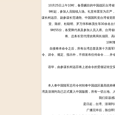
10月25日上午10时，备受瞩目的中国战区台湾省
9时起，参加人员陆续入场。礼堂布置至为庄严，签
谋长柯远芬、副参谋长范诵尧、中国国民党台湾省党部
堂、陈炘、杜聪明、罗万伡和林茂生等30余名台
9时55分，各受降代表及参加人员入席。台湾省行
将、总务长官代理农商局长须田、高
10时整
自接奉本命令之后，所有台湾总督及第十方面军司
令、训令、规定、指示外，不得发布任何命令……并
语毕，由参谋长柯远芬将上述命令的受领证转交安藤
本人奉中国陆军总司令何转奉中国战区最高统帅蒋之
湾及澎湖列岛已正式重入中国版图，所有一切土地、
我们应该感
是日起，台湾、澎湖列岛重
广播完毕后，陈仪即退