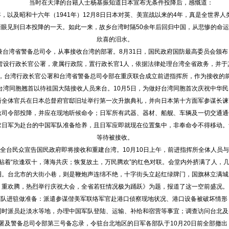
当时在天津的台籍人士杨基振知道日本宣布无条件投降后，感慨道：
及昭和十六年（1941年）12月8日日本对英、美宣战以来的4年，真是全世界人
眼见到日本投降的一天。如此一来，故乡台湾时隔50余年后回归中国，从悲惨的命
欣喜的泪水。
台湾省警备总司令，从事接收台湾的部署。8月31日，国民政府国防最高委员会颁布
暂设行政长官公署，隶属行政院，置行政长官1人，依据法律处理台湾全省政务，并于
日，台湾行政长官公署和台湾省警备总司令部在重庆联合成立前进指挥所，作为接收的
湾同胞翘首以待祖国大陆接收人员来台。10月5日，为做好台湾同胞首次庆祝中华民
挥所全体官兵在日本总督府官邸旧址举行第一次升旗典礼，并向日本第十方面军参谋长
总司令部投降，并应在现地听候命令；日军所有武器、器材、船舰、车辆及一切交通通
求日军为赴台的中国军队准备给养，且日军应即就现在位置集中，非奉命令不得移动。
等待被接收。
台民众宣告国民政府即将接收和重建台湾。10月10日上午，前进指挥所全体人员
边贴着“欣逢双十，薄海共庆；恢复故土，万民腾欢”的红色对联。会堂内外挤满了人，
泪。台北市的大街小巷，则是鞭炮声连绵不绝，十字街头立起红绿牌门，国旗林立满城
重欢腾，热烈举行庆祝大会，全省若狂情况极为踊跃》为题，报道了这一空前盛况。
队进驻做准备：派遣参谋偕美军联络军官赴港口侦察现地状况、港口设备被破坏情形
同时派员赴淡水等地，办理中国军队登陆、运输、补给和宿营等事宜；调查访问台北及
公署及警备总司令部第三号备忘录，令驻台北地区的日军各部队于10月20日前全部撤