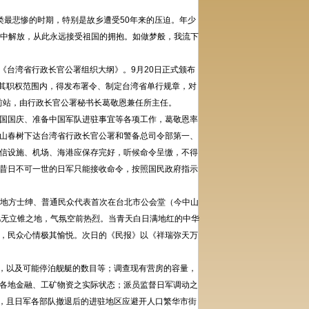
类最悲惨的时期，特别是故乡遭受50年来的压迫。年少
运中解放，从此永远接受祖国的拥抱。如做梦般，我流下
《台湾省行政长官公署组织大纲》。9月20日正式颁布
其职权范围内，得发布署令、制定台湾省单行规章，对
前站，由行政长官公署秘书长葛敬恩兼任所主任。
国国庆、准备中国军队进驻事宜等各项工作，葛敬恩率
谏山春树下达台湾省行政长官公署和警备总司令部第一、
信设施、机场、海港应保存完好，听候命令呈缴，不得
昔日不可一世的日军只能接收命令，按照国民政府指示
与地方士绅、普通民众代表首次在台北市公会堂（今中山
几无立锥之地，气氛空前热烈。当青天白日满地红的中华
，民众心情极其愉悦。次日的《民报》以《祥瑞弥天万
，以及可能停泊舰艇的数目等；调查现有营房的容量，
各地金融、工矿物资之实际状态；派员监督日军调动之
出，且日军各部队撤退后的进驻地区应避开人口繁华市街