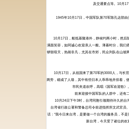
及交通要点等。10月
1945年10月17日，中国军队第70军陈孔达
10月17日，船抵基隆港外，静候约两小时，然后
满面笑容，如同诚心欢迎亲人一般。薄暮时分，我们
锣鼓喧天，热闹非凡，尤其在市郊，民众列队在山坡
10月17日，从祖国来了第70军的3000人，与
两旁，砌成了人墙，其中有些日本人乖乖地并排着，使
市民夹道欢呼，高唱《国军欢迎歌》。
前来迎接中国军队的人群中，还有二十
10月24日下午3时，台湾同胞引颈期待许久的台
台湾省行政公署和警备总司令前进指挥所文武官员
话：“我今日来台湾，是要做一个台湾的服务员，不是
新台湾，今天受了诸位的欢