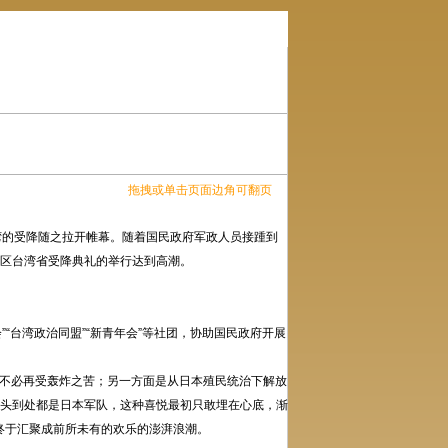
拖拽或单击页面边角可翻页
台湾的受降随之拉开帷幕。随着国民政府军政人员接踵到
战区台湾省受降典礼的举行达到高潮。
“台湾政治同盟”“新青年会”等社团，协助国民政府开展
不必再受轰炸之苦；另一方面是从日本殖民统治下解放
街头到处都是日本军队，这种喜悦最初只敢埋在心底，渐
终于汇聚成前所未有的欢乐的澎湃浪潮。