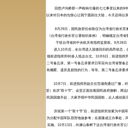
回想卢沟桥那一声枪响引爆的七七事变以来的9年，以
以来对日本的仇恨心让我宁愿前往大陆，今天还得以亲
8月29日，国民政府任命陈仪为台湾省行政长官兼
《台湾省行政长官公署组织条例》，明确规定台湾省
于驻台湾省的中央机关有指挥监督权。9月28
进入10月后，全台湾进入迎接回归的高昂状态，台
领前进指挥所80多人抵达台北。10月6日，前进指
二号备忘录。第一号备忘录要求日军应向台湾省警备
有藏匿、遗弃及损毁的行为，等等。第二号备忘录要
10月7日，前进指挥所副主任范诵尧通过广播，对全
堂）欢庆“双十节”。会堂正面挂着国民政府旗帜，两
民国国旗升起，大家齐唱中华民国国歌，众人感动落
庆祝第一个“双十节”后，前进指挥所加紧为中国军
为分配中国军队宿营地做参考；在基隆成立办事处，
实施。10月13日，向谏山春树下达台湾省行政长官