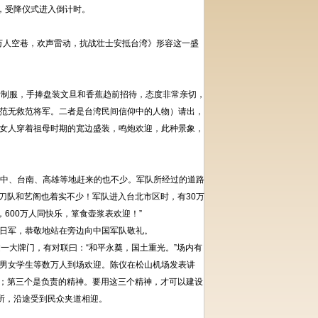
，受降仪式进入倒计时。
万人空巷，欢声雷动，抗战壮士安抵台湾》形容这一盛
制服，手捧盘装文旦和香蕉趋前招待，态度非常亲切，
范无救范将军。二者是台湾民间信仰中的人物）请出，
女人穿着祖母时期的宽边盛装，鸣炮欢迎，此种景象，
台中、台南、高雄等地赶来的也不少。军队所经过的道路
刀队和艺阁也着实不少！军队进入台北市区时，有30万
600万人同快乐，箪食壶浆表欢迎！”
日军，恭敬地站在旁边向中国军队敬礼。
一大牌门，有对联曰：“和平永奠，国土重光。”场内有
男女学生等数万人到场欢迎。陈仪在松山机场发表讲
神；第三个是负责的精神。要用这三个精神，才可以建设
所，沿途受到民众夹道相迎。