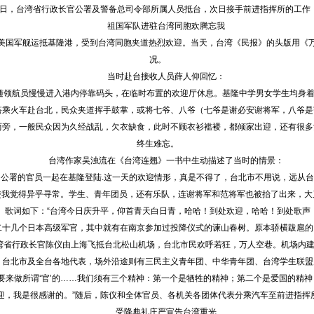
17日，台湾省行政长官公署及警备总司令部所属人员抵台，次日接手前进指挥所的工作
祖国军队进驻台湾同胞欢腾忘我
部由美国军舰运抵基隆港，受到台湾同胞夹道热烈欢迎。当天，台湾《民报》的头版用《
况。
当时赴台接收人员薛人仰回忆：
随领航员慢慢进入港内停靠码头，在临时布置的欢迎厅休息。基隆中学男女学生均身着
搭乘火车赴台北，民众夹道挥手鼓掌，或将七爷、八爷（七爷是谢必安谢将军，八爷是
两旁，一般民众因为久经战乱，欠衣缺食，此时不顾衣衫褴褛，都倾家出迎，还有很多
终生难忘。
台湾作家吴浊流在《台湾连翘》一书中生动描述了当时的情景：
长官公署的官员一起在基隆登陆.这一天的欢迎情形，真是不得了，台北市不用说，远从
我觉得异乎寻常。学生、青年团员，还有乐队，连谢将军和范将军也被抬了出来，大
歌词如下：“台湾今日庆升平，仰首青天白日青，哈哈！到处欢迎，哈哈！到处歌声，
几个日本高级军官，其中就有在南京参加过投降仪式的谏山春树。原本骄横跋扈的
湾省行政长官陈仪由上海飞抵台北松山机场，台北市民欢呼若狂，万人空巷。机场内建
、台北市及全台各地代表，场外沿途则有三民主义青年团、中华青年团、台湾学生联盟
要来做所谓‘官’的……我们须有三个精神：第一个是牺牲的精神；第二个是爱国的精
迎，我是很感谢的。”随后，陈仪和全体官员、各机关各团体代表分乘汽车至前进指挥
受降典礼庄严宣告台湾重光