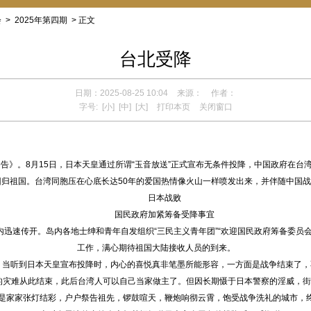
会
>
2025年第四期
> 正文
台北受降
日期：2025-08-25 10:04
来源：
作者：
字号:
[小]
[中]
[大]
打印本页
关闭窗口
公告》。8月15日，日本天皇通过所谓“玉音放送”正式宣布无条件投降，中国政府在
归祖国。台湾同胞压在心底长达50年的爱国热情像火山一样喷发出来，并伴随中国
日本战败
国民政府加紧筹备受降事宜
迅速传开。岛内各地士绅和青年自发组织“三民主义青年团”“欢迎国民政府筹备委员会”
工作，满心期待祖国大陆接收人员的到来。
听到日本天皇宣布投降时，内心的喜悦真非笔墨所能形容，一方面是战争结束了，
的灾难从此结束，此后台湾人可以自己当家做主了。但因长期慑于日本警察的淫威，
是家家张灯结彩，户户祭告祖先，锣鼓喧天，鞭炮响彻云霄，饱受战争洗礼的城市，