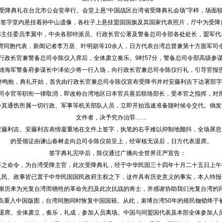
受降典礼在台北市公会堂举行。会堂上悬“中国战区台湾省受降典礼会场”字样，场面较
字堂内悬挂着孙中山遗像，各柱子上悬挂盟国国旗及其国家代表照片，厅中为受降
主任委员李翼中，中央各部特派员、行政长官公署及警备总司令部各处处长，盟军代
湾同胞代表，新闻记者李万居、叶明勋等10余人，日方代表台湾总督兼第十方面军司令
政长官兼警备总司令陈仪入席后，全体肃立奏乐。9时57分，警备总司令部高级参
雄海军警备府参谋长中泽佑少将一行入场，向行政长官兼总司令陈仪行礼，引导官报
鸣炮，典礼开始，首先由行政长官兼总司令陈仪宣布受降书并对安藤利吉下达署部字
令官等职衔一律取消，即改称台湾地区日本官兵善后联络部长，受本官之指挥，对所
令其通饬所属一切行政、军事等机关部队人员，立即开始迅速准备随时候令交代。倘发
文件者，决予究办治罪……
利吉。安藤利吉表情凝重地在文件上签字，执笔的右手难以抑制地颤抖，全场屏息
的受领证由谏山春树走向总司令陈仪前呈上，经审核无误后，日方代表退席。
签字典礼完毕后，陈仪通过广播向全世界庄严宣告：
命令，为台湾受降主官，此次受降典礼，经于中华民国三十四年十月二十五日上午
人民、政事皆已置于中华民国国民政府主权之下，这件具有历史意义的事实，本人特报
谢历来为光复台湾而牺牲的革命先烈及此次抗战的将士，并感谢协助我们光复台湾的
入中国版图，台湾同胞同时恢复中国国籍。从此，束缚台湾50年的殖民枷锁终于
席。全体肃立，奏乐，礼成，参加人员离场。中国与同盟国代表及本部全体参加人