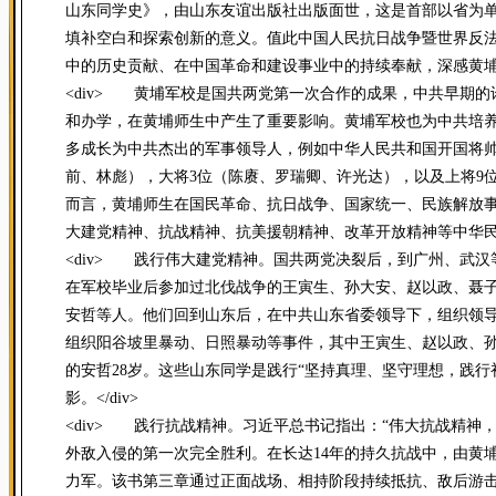
山东同学史》，由山东友谊出版社出版面世，这是首部以省为
填补空白和探索创新的意义。值此中国人民抗日战争暨世界反法
中的历史贡献、在中国革命和建设事业中的持续奉献，深感黄
<div> 黄埔军校是国共两党第一次合作的成果，中共早期
和办学，在黄埔师生中产生了重要影响。黄埔军校也为中共培养
多成长为中共杰出的军事领导人，例如中华人民共和国开国将帅
前、林彪），大将3位（陈赓、罗瑞卿、许光达），以及上将9
而言，黄埔师生在国民革命、抗日战争、国家统一、民族解放
大建党精神、抗战精神、抗美援朝精神、改革开放精神等中华民族精
<div> 践行伟大建党精神。国共两党决裂后，到广州、武
在军校毕业后参加过北伐战争的王寅生、孙大安、赵以政、聂
安哲等人。他们回到山东后，在中共山东省委领导下，组织领
组织阳谷坡里暴动、日照暴动等事件，其中王寅生、赵以政、孙
的安哲28岁。这些山东同学是践行“坚持真理、坚守理想，践
影。</div>
<div> 践行抗战精神。习近平总书记指出：“伟大抗战精
外敌入侵的第一次完全胜利。在长达14年的持久抗战中，由黄
力军。该书第三章通过正面战场、相持阶段持续抵抗、敌后游