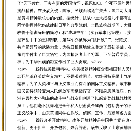
了“天下兴亡、匹夫有责的爱国情怀，视死如归、宁死不屈的民
抗战精神。在强敌入侵，国家、民族面临危亡关头，国共两大阵
是黄埔精神最核心的内涵。据统计，抗战中重大战役几乎都有
同学指挥并毙伤成建制日军的典型战例。全民族抗战期间，大批
驻鲁干部训练班的简称）和“成城中学”（实行军事化管理），接
是薛岳手中的王牌部队，第74军亦被称为“抗日铁军”。张耀
共产党领导的武装力量，为抗日根据地建立奠定了最初基础，在
东同学付出了巨大牺牲，为国捐躯者上至将军、下至普通学员
神，为中华民族的独立作出了巨大贡献。</div>
<div> 践行抗美援朝精神。抗美援朝精神蕴含着祖国和人
忘死的革命英雄主义精神，不畏艰难困苦、始终保持高昂士气
精神，为了人类和平与正义事业而奋斗的国际主义精神。该书概
国民党将领转变为人民解放军高级指挥官，不顾身患风湿病，作
洲在轰炸大小和岛的战斗中与战友们创造了以螺旋桨战机战胜
员工，他们毫不犹豫地把全部私人积蓄黄金50两（包括妻子的
正义战争中，山东黄埔同学在作战、侦察、宣传、后勤等各方面都
<div> 践行改革开放精神。改革开放精神是中国共产党在
创新、勇于担当，开放包容、兼容并蓄。该书反映了山东黄埔