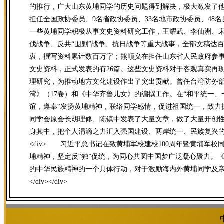
的推行，广大山东黄埔同学的历史问题得到解决，极大激发了他
担任全国政协委员、9名省政协委员、33名地市政协委员、48
一些黄埔同学积极从事文史资料研究工作，王耀武、李仙洲、
伐战争、反共“围剿”战争、抗日战争等重大战事，全部文稿达百
衷，撰写资料累计数百万字；熊顺义在担任山东省人民政府参
文史资料，正式发表的有26篇。这些文史资料对于客观真实再
理研究，为推动地方文化建设作出了突出贡献。曾任台湾防务
湾》（17卷）和《中华齐鲁儿女》的编撰工作。在“和平统一
谊，遵奉“发扬黄埔精神，联络同学感情，促进祖国统一，致力
同学会原会长胡理修、陈镇中发表了大量文章，做了大量开创
身其中，把个人涓滴之力汇入强国建设、两岸统一、民族复兴的历
<div> 习近平总书记在致黄埔军校建校100周年暨黄埔军校
埔精神，坚定反“独”促统，为同心共圆中国梦广泛凝心聚力。
的中华民族精神的一个具体行动，对于激励海内外黄埔同学及亲属
</div></div>