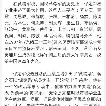
在黄埔军校、国民革命军的历史上，保定军校
毕业生起了很大作用。这些人主要有：蒋介石、商
震、周思诚、张辉瓒、张群、王柏龄、杨杰、陈调
元、方本仁、何恩溥、刘文辉、唐生智、邓锡侯、
张治中、黄琪翔、傅作义、上官云相、白崇禧、顾
祝同、刘峙、陈诚、李品仙等。特别是蒋介石，他
在1907年 (光绪三十三年)进入保定陆军部速成学堂
留日学生预备班学习，后来留日。不久，蒋介石及
黄埔师生成为继北洋军阀之后的庞大军事集团，统
治中国达22年之久。
保定军校最显著的业绩是培训出了“黄埔系”。蒋
介石以“保定系”成员为主，开始培训“子弟兵”。他在
一生的政治军事活动中，依靠的力量主要是“保定
系”为前导的“黄埔系”。无论是东征时以黄埔毕业生
为主的校军、党军，还是北伐时期的国民革命军第1
军，以及后来的南京政府的数百万大军，主要指挥