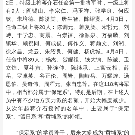
2日，特级上将蒋介石任命第一批将军时，一级上将
有9人：阎锡山、李宗仁、冯玉祥、张学良、何应
钦、朱培德、陈济棠、唐生智、陈绍宽。4月3日，
任命二级上将20人：陈调元、韩复榘、宋哲元、刘
峙、于学忠、商震、白崇禧、徐源泉、万福麟、刘
镇华、顾祝同、何成俊、傅作义、蒋鼎文、刘湘、
徐永昌、龙云、朱绍良、何健、杨虎城。4月4日，
任命中将89人：杨杰、贺耀祖、钱大钧、陈诚、卫
立煌、夏斗寅、孙连仲、陈继承、上官云相、薛
岳、罗卓英、谷正伦、周岩、陶峙岳、万耀煌、汤
恩伯、吴奇伟、周浑元、张自忠等。在这118名将军
中，相当部分属于“保定系”。特别是后期，在上述人
员中有不少地方实力派的名额，开始大幅度减少。
从次年起蒋介石授衔的名单中，主要属于“保定
系”、“留日系”和“黄埔系”的将领。
“保定系”的学员骨干，后来大多成为“黄埔系”的