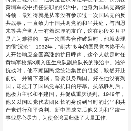
黄埔军校中担任要职的张治中。他身为国民党高级
将领，最难得就是从来没有参加过一次国民党的反
共战事，一直致力于国共两党的和平共处，与周恩
来等共产党人士有着深厚的友谊，这在那段岁月里
是尤为难得的。第一次国共合作破裂时，他就表现
的很“沉沦”。1932年，“剿共”多年的国民党内终于有
人开始响应全国高涨的抗日呼声，这个人就是时任
黄埔军校第3期入伍生总队副总队长的张治中。淞沪
抗战时，他不顾国民党统治集团的阻挠，毅然开赴
前线，并留下遗嘱，誓要以身殉国。好在他没有殉
国，却拉开了国民党军抗日的序幕。抗战胜利后，
他极力主张和平建国，并促成重庆谈判。1949年，
他又以国民党代表团团长的身份到当时的北平和共
产党进行和平谈判。新中国成立后他又为和平统一
事业尽心尽力，为使台湾回归做了大量工作。