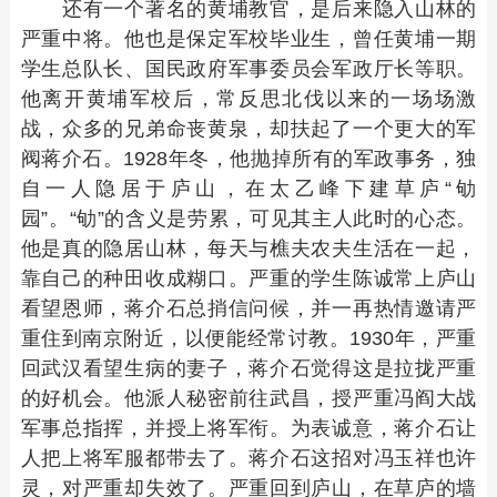
还有一个著名的黄埔教官，是后来隐入山林的
严重中将。他也是保定军校毕业生，曾任黄埔一期
学生总队长、国民政府军事委员会军政厅长等职。
他离开黄埔军校后，常反思北伐以来的一场场激
战，众多的兄弟命丧黄泉，却扶起了一个更大的军
阀蒋介石。1928年冬，他抛掉所有的军政事务，独
自一人隐居于庐山，在太乙峰下建草庐“劬
园”。“劬”的含义是劳累，可见其主人此时的心态。
他是真的隐居山林，每天与樵夫农夫生活在一起，
靠自己的种田收成糊口。严重的学生陈诚常上庐山
看望恩师，蒋介石总捎信问候，并一再热情邀请严
重住到南京附近，以便能经常讨教。1930年，严重
回武汉看望生病的妻子，蒋介石觉得这是拉拢严重
的好机会。他派人秘密前往武昌，授严重冯阎大战
军事总指挥，并授上将军衔。为表诚意，蒋介石让
人把上将军服都带去了。蒋介石这招对冯玉祥也许
灵，对严重却失效了。严重回到庐山，在草庐的墙