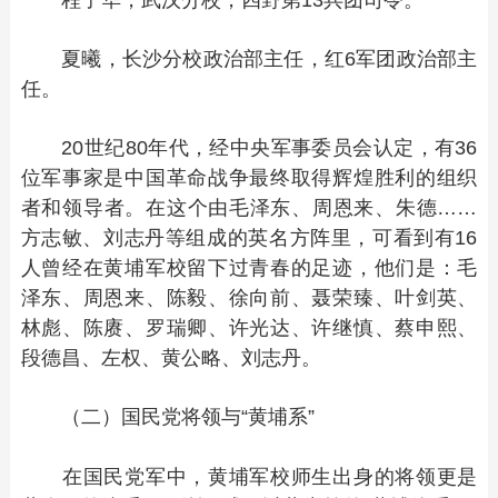
程子华，武汉分校，四野第13兵团司令。
夏曦，长沙分校政治部主任，红6军团政治部主
任。
20世纪80年代，经中央军事委员会认定，有36
位军事家是中国革命战争最终取得辉煌胜利的组织
者和领导者。在这个由毛泽东、周恩来、朱德……
方志敏、刘志丹等组成的英名方阵里，可看到有16
人曾经在黄埔军校留下过青春的足迹，他们是：毛
泽东、周恩来、陈毅、徐向前、聂荣臻、叶剑英、
林彪、陈赓、罗瑞卿、许光达、许继慎、蔡申熙、
段德昌、左权、黄公略、刘志丹。
（二）国民党将领与“黄埔系”
在国民党军中，黄埔军校师生出身的将领更是