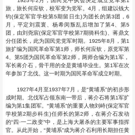
1925年2月，国民党中执会决定成立党军第1
旅，旅长何应钦，校军变为党军。4月，组建以钱大
钧(保定军官学校第5期留日生)为团长的第3团，6
月，平定刘震寰、杨希闵叛乱后增加了第4、第5
团，由刘尧宸(保定军官学校第7期骑科生)、蒋鼎文
分任团长，此为国民党党军时期。1925年8月，第1
旅扩编为国民革命军第1师，师长何应钦，原党军第
4、第5团为国民革命军第2师，两师合编为第1军，
军长蒋介石，骨干用的全是黄埔毕业生。第1军在次
年参加了北伐。这一时期为国民革命军成立时期。
1927年4月至1937年7月，是“黄埔系”的初步形
成时期。北伐军占领东南一带后，蒋介石将第1军扩
编为第1集团军。“黄埔系”的重要人物刘峙(保定军官
学校第2期步科生)任师长的第2师，在蒋介石发动
的“四·一二政变”中，是上海大屠杀的主要军事指挥
官。从此开始，“黄埔系”成为蒋介石利用长期担任黄