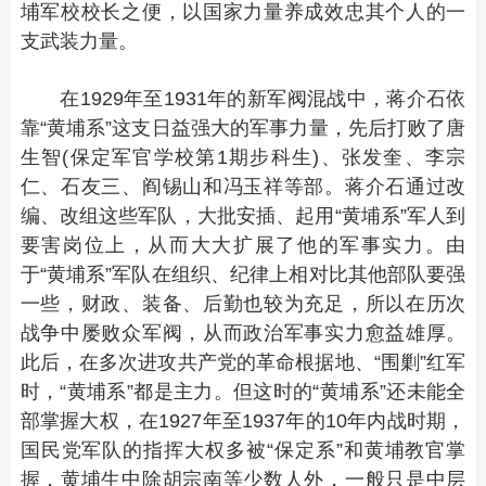
埔军校校长之便，以国家力量养成效忠其个人的一
支武装力量。
在1929年至1931年的新军阀混战中，蒋介石依
靠“黄埔系”这支日益强大的军事力量，先后打败了唐
生智(保定军官学校第1期步科生)、张发奎、李宗
仁、石友三、阎锡山和冯玉祥等部。蒋介石通过改
编、改组这些军队，大批安插、起用“黄埔系”军人到
要害岗位上，从而大大扩展了他的军事实力。由
于“黄埔系”军队在组织、纪律上相对比其他部队要强
一些，财政、装备、后勤也较为充足，所以在历次
战争中屡败众军阀，从而政治军事实力愈益雄厚。
此后，在多次进攻共产党的革命根据地、“围剿”红军
时，“黄埔系”都是主力。但这时的“黄埔系”还未能全
部掌握大权，在1927年至1937年的10年内战时期，
国民党军队的指挥大权多被“保定系”和黄埔教官掌
握，黄埔生中除胡宗南等少数人外，一般只是中层