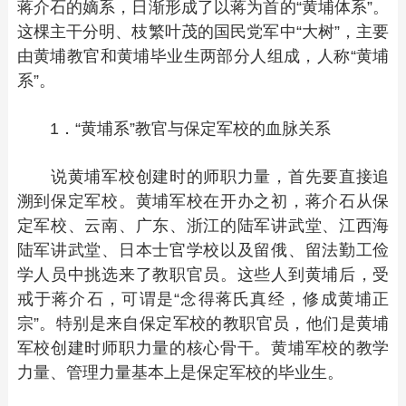
蒋介石的嫡系，日渐形成了以蒋为首的“黄埔体系”。
这棵主干分明、枝繁叶茂的国民党军中“大树”，主要
由黄埔教官和黄埔毕业生两部分人组成，人称“黄埔
系”。
1．“黄埔系”教官与保定军校的血脉关系
说黄埔军校创建时的师职力量，首先要直接追
溯到保定军校。黄埔军校在开办之初，蒋介石从保
定军校、云南、广东、浙江的陆军讲武堂、江西海
陆军讲武堂、日本士官学校以及留俄、留法勤工俭
学人员中挑选来了教职官员。这些人到黄埔后，受
戒于蒋介石，可谓是“念得蒋氏真经，修成黄埔正
宗”。特别是来自保定军校的教职官员，他们是黄埔
军校创建时师职力量的核心骨干。黄埔军校的教学
力量、管理力量基本上是保定军校的毕业生。