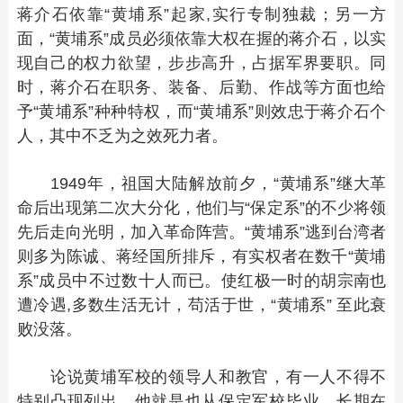
蒋介石依靠“黄埔系”起家,实行专制独裁；另一方
面，“黄埔系”成员必须依靠大权在握的蒋介石，以实
现自己的权力欲望，步步高升，占据军界要职。同
时，蒋介石在职务、装备、后勤、作战等方面也给
予“黄埔系”种种特权，而“黄埔系”则效忠于蒋介石个
人，其中不乏为之效死力者。
1949年，祖国大陆解放前夕，“黄埔系”继大革
命后出现第二次大分化，他们与“保定系”的不少将领
先后走向光明，加入革命阵营。“黄埔系”逃到台湾者
则多为陈诚、蒋经国所排斥，有实权者在数千“黄埔
系”成员中不过数十人而已。使红极一时的胡宗南也
遭冷遇,多数生活无计，苟活于世，“黄埔系” 至此衰
败没落。
论说黄埔军校的领导人和教官，有一人不得不
特别凸现列出，他就是也从保定军校毕业、长期在