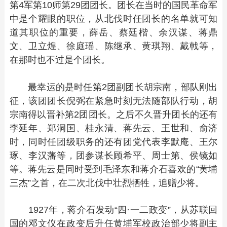
第4军第10师第29团团长。团长在当时的国民革命军
中是个耀眼的职位，从北伐时任团长的名单就可知
道其职位的重要，薛岳、蔡廷楷、余汉谋、蒋鼎
文、卫立煌、徐庭瑶、陈继承、黄琪翔、戴戟等，
在那时也不过是个团长。
最幸运的是时任第2团副团长胡宗南，部队刚出
征，该团团长倪弼在紧急时刻无法随部队行动，胡
宗南得以晋补第2团团长。之后不久晋升团长的还有
李延年、郑洞国、桂永清、蒋先云、王世和、俞济
时，同时任团级职务的还有团党代表李默庵、王尔
琢、李汉藩等，团参谋长顾希平、周士第、侯镜如
等。蒋先云是同时受到毛泽东和蒋介石喜欢的“黄埔
三杰”之首，在二次北伐中壮烈牺牲，追赠少将。
1927年，蒋介石发动“四·一二政变”，从苏联回
国的邓文仪在政变后升任黄埔军校政治部少将副主