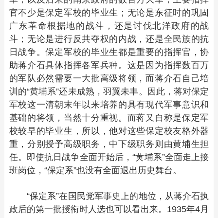
官不少是保定军校的毕业生；无论是东征时的巩固
广东革命根据地的战斗，还是讨伐北洋政府的战
斗；无论是进行反共夺权的内战，还是全民族的抗
日战争。保定军校的毕业生都是重要的指挥官，协
助蒋介石具体指挥各军兵种。这是因为指挥数百万
的军队必然需要一大批高级将领，而蒋介石自己培
训的“黄埔系”还未成熟，羽翼未丰。因此，蒋对保定
军校这一清朝末年以来培养的具有现代军事意识和
基础的将领，当然十分重视。而蒋又自称是保定军
校较早的毕业生，所以，他对这些保定校友格外器
重，分别授予高级职务，中下级职务则由黄埔生担
任。即使抗日战争全面开始后，“黄埔系”全面走上接
班岗位，“保定系”也没有全面退出历史舞台。
“保定系”在国民党军事史上的地位，从蒋介石执
政后的第一批授衔时人选也可以看出来。1935年4月