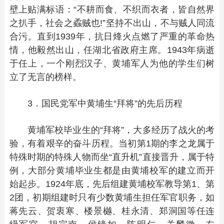
壁上贴满标语：“不耕而食、不织而衣者，皆自然界
之扒手，社会之蟊贼也!”坚持不出山，不与贼人同流
合污。直到1939年，抗日烽火点燃了严重的革命热
情，他毅然出山，任湖北省政府主席。1943年病逝
于任上，一个刚烈汉子、黄埔军人为他的学生们树
立了无言的榜样。
3．国民党军中黄埔生“拜将”的先后历程
黄埔军校毕业生的“拜将”，大多经历了战火的考
验，有着艰辛的奋斗历程。当初第1期的李之龙属于
特殊时期的特殊人物而坐“直升机”直接晋升，属于特
例，大部分黄埔毕业生都是由黄埔校军的建立而开
始起步。1924年底，先后组建黄埔校军教导第1、第
2团，初期组建时只有少数黄埔生担任军官职务，如
蒋先云、贺衷寒、楼景樾、桂永清、郑洞国等任连