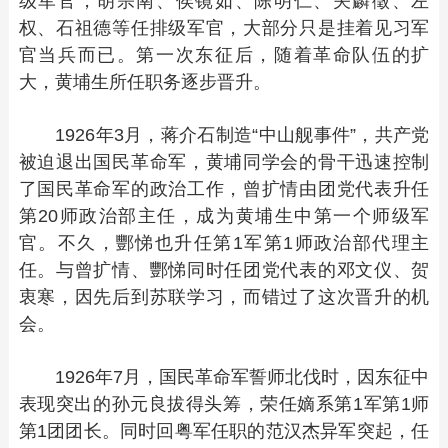
级军官，胡宗南、侯镜如、陈明仁、关麟徵、左
权、石祖德等任排级军官，大部分只是挂着见习军
官当兵而已。第一次东征后，随着革命队伍的扩
大，黄埔生所任职务逐步晋升。
1926年3月，蒋介石制造“中山舰事件”，共产党
被迫退出国民革命军，黄埔同学会的骨干迅速控制
了国民革命军的政治工作，曾扩情由团党代表升任
第20师政治部主任，成为黄埔生中第一个师级军
官。不久，酆悌也升任第1军第1师政治部代理主
任。与曾扩情、酆悌同时任团党代表的邓文仪、贺
衷寒，因先后到苏联学习，而错过了这次晋升的机
会。
1926年7月，国民革命军誓师北伐时，因东征中
表现突出的孙元良拔得头筹，荣任嫡系第1军第1师
第1团团长。同时回粤军任职的范汉杰异军突起，任