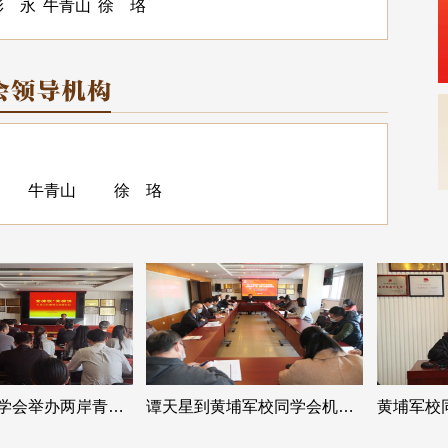
彭 永
牛青山
徐 珞
牛青山
徐 珞
黄埔军校同学会举办两岸青年黄埔“寻根溯源”讲堂
谭天星到黄埔军校同学会机关调研并参加支部主题党日活动