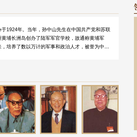
1924年。当年，孙中山先生在中国共产党和苏联
州黄埔长洲岛创办了陆军军官学校，故通称黄埔军
来，培养了数以万计的军事和政治人才，被誉为中国
月匆匆，风雨沧桑，八十多年来，海内外广大黄埔师
的教导，谨记献身报国之责任，使黄埔精神代代相
写了中华史册上世代留芳的壮丽诗篇。 黄埔军
984年，是联系海内外黄埔校友的爱国群众团体，其
黄埔精神，联络同学感情，促进祖国统一，致力振兴中
来，黄埔军校同学会以弘扬爱国革命的黄埔精神为主
亲情、乡情为依托，在促进祖国统一、广求共识、联
、经贸中介诸方面积涓滴之力，为之津梁。 黄
站的开通，使我们与海内外朋友有了一个新的沟通和
们热诚希望各位校友、各位朋友关心支持和参与我们