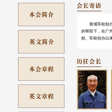
黄埔军校创办于
的帮助下，在广
校。军校创办以
将帅的摇篮。岁
生秉承中山先生
传、生生不息，谱
校同学会成立于1
宗旨是："发扬
华"。二十多年
线，以校友情、
络交友、文化融进
埔军校同学会网
交流的窗口。我