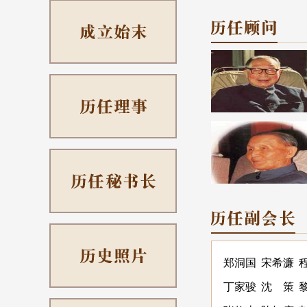
的工作，帮助我们
奋斗理念，竭尽
郑洞国
宋希濂
丁家骏
沈 策