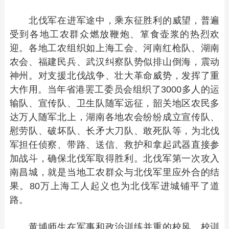
北伐军在进军途中，乘东征胜利的威望，普遍
受到各地工农群众燃放鞭炮、箪食壶浆的热烈欢
迎。各地工农组织如上海工会、河南红枪队、湖南
农会、福建民兵、武汉纠察队势似排山倒海，震动
神州。对支援北伐战争、壮大革命威势，发挥了重
大作用。当年省港罢工委员会组织了3000多人的运
输队、宣传队、卫生队随军远征，韶关地区农民多
达万人随军北上，湖南各地农会纷纷成立宣传队、
慰劳队、破坏队、长矛大刀队、敢死队等，为北伐
军担任侦察、带路、送信、救护和拿起武器直接参
加战斗，确保北伐军取得胜利。北伐军第一次攻入
南昌城，就是当地工农群众与北伐军里应外合的结
果。80万上海工人起义也为北伐军进城铺平了道
路。
黄埔师生在军事和政治训练并重的校风、校训