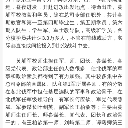
程，昼夜进发，开赴进攻出发地点，待命出击。黄
埔军校教官和学员，除在总司令部任职外，共计各
期教官和第一至第四期毕业生，第五期学员，第六
期入队生，学生军、军士教导队，高级班学员，各
分校学员共计达3.3万多人，不管在前线或后方，实
际都直接或间接投入到北伐战斗中去。
黄埔军校师生担任军、师、团长、参谋长、各
级党代表、政治部主任的人数很多，使北伐军的军
事和政治素质都得到了有力加强。其中较多集中在
总司令部的直属团、队和第1军所属各师，有的分散
在各北伐军中担任基层连队的军事和政治骨干。在
北伐军任军级领导的，有军长何应钦、军党代表缪
斌、军参谋长叶剑英、副军长王柏龄等；主要由黄
埔师生任师长、师参谋长、党代表、团长和政治骨
干的，有王柏龄第一师、刘峙第二师、谭曙卿第三