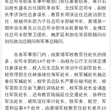
军总司令部各军事中枢部门担任重要职务。蒋介石
以校长盛名出任国民革命军、北伐军总司令，副校
长李济深任总参谋长，教育长邓演达任总政治部主
任，校秘书长邵力子任总司令部秘书长。黄埔第一
期毕业生蒋先云任总司令部侍从机要秘书，金佛庄
任总司令部警卫团长。鲍罗廷和加伦等苏联顾问分
别任政治总顾问和军事总顾问。
在各军事部门内，由黄埔军校教官任处长的很
多，在司令部的14个处中：由校办公厅主任张定潘
任参谋处长，校入伍生总队长张治中任副官处长，
校管理部主任林振雄任海军处长，校军械处长杨志
春任军械处长，校学员总队长严重任秘书处长，校
军需部主任俞飞鹏任训练处长，校军医处长金诵盘
任军医处长，还有教官陆福廷任交通处长，徐桴任
军法处长，褚民谊任审计处长。除军务、航空、军
需和征募4个处外，由黄埔军校教官任处长者共10