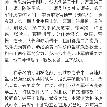
师、冯轶裴第十四师、钱大钧第二十师、严重第二
十一师、陈继承第二十二师及张贞独立师等。第四
军叶挺“独立团”中，有黄埔教官杨宁（朝鲜人）、袁
炎烈，第一期毕业生周士第、曹渊、许继慎、董仲
明、胡焕文，第二期学员吴道南、练国梁、卢德
铭、张堂坤、蔡晴川等，分任参谋长、参谋、营
长、连长、队长和政治骨干，他们都是共产党员，
战斗尤为英勇。参战的黄埔军校师生和武器数量，
相当于两个军的实力。黄埔师生是北伐军的重要力
量，他们冲锋陷阵，破敌攻城，立下战功。
在著名的汀泗桥之战、贺胜桥之战中，黄埔师
生与兄弟北伐军共同战斗，最先突破敌军阵地，为
克天险、破要塞立下首功。他们带动全军歼灭吴佩
孚主力，打破敌阵大门，为北伐军扫荡湘赣敌军，
长驱直进铺平了道路。武汉之战，由邓演达担任攻
城司令，第四军叶挺“独立团”主攻武昌城，刘峙第二