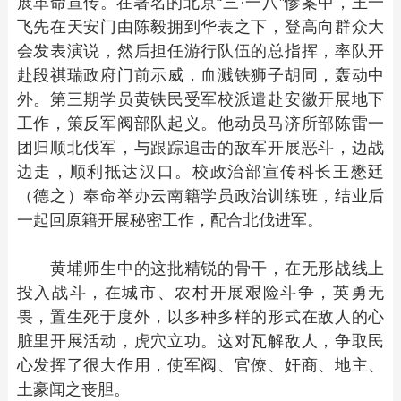
展革命宣传。在著名的北京“三·一八”惨案中，王一
飞先在天安门由陈毅拥到华表之下，登高向群众大
会发表演说，然后担任游行队伍的总指挥，率队开
赴段祺瑞政府门前示威，血溅铁狮子胡同，轰动中
外。第三期学员黄铁民受军校派遣赴安徽开展地下
工作，策反军阀部队起义。他动员马济所部陈雷一
团归顺北伐军，与跟踪追击的敌军开展恶斗，边战
边走，顺利抵达汉口。校政治部宣传科长王懋廷
（德之）奉命举办云南籍学员政治训练班，结业后
一起回原籍开展秘密工作，配合北伐进军。
黄埔师生中的这批精锐的骨干，在无形战线上
投入战斗，在城市、农村开展艰险斗争，英勇无
畏，置生死于度外，以多种多样的形式在敌人的心
脏里开展活动，虎穴立功。这对瓦解敌人，争取民
心发挥了很大作用，使军阀、官僚、奸商、地主、
土豪闻之丧胆。