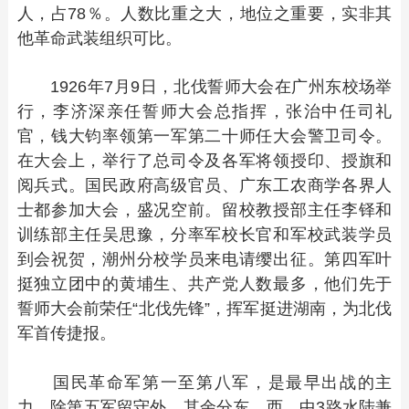
人，占78％。人数比重之大，地位之重要，实非其
他革命武装组织可比。
1926年7月9日，北伐誓师大会在广州东校场举
行，李济深亲任誓师大会总指挥，张治中任司礼
官，钱大钧率领第一军第二十师任大会警卫司令。
在大会上，举行了总司令及各军将领授印、授旗和
阅兵式。国民政府高级官员、广东工农商学各界人
士都参加大会，盛况空前。留校教授部主任李铎和
训练部主任吴思豫，分率军校长官和军校武装学员
到会祝贺，潮州分校学员来电请缨出征。第四军叶
挺独立团中的黄埔生、共产党人数最多，他们先于
誓师大会前荣任“北伐先锋”，挥军挺进湖南，为北伐
军首传捷报。
国民革命军第一至第八军，是最早出战的主
力，除第五军留守外，其余分东、西、中3路水陆兼