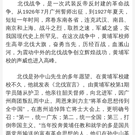
北伐战争，是一次武装反帝反封建的革命战
争。从1926年7月广州誓师出征，到1927年夏天，
短短一年时间，席卷东南各省，连克武汉、南昌、
南京和上海。战斗之烈，取胜之速，军威之盛，实
我国现代史上所罕见。在这次战争中，黄埔军校师
生高举北伐大旗，奋勇当先，历经百战，血溅山
河，为震动中外的北伐战争创立辉煌战功，黄埔军
校的声威也进入高峰。
北伐是孙中山先生的多年愿望。在黄埔军校建
校不久，他就发表《北伐宣言》。由黄埔军校第1期
学员随从护卫，他亲往韶关督师，向北进军，因广
州商团叛乱而中止。周恩来则力主“将革命思想传到
全中国”，在惠州追悼阵亡将士大会上，更明确号
召：“第一，统一广东；第二，统一全国；第三，打
倒帝国主义。”当年投奔黄埔任教和就学的多是国共
两党所输送的富有革命思想的人，他们在孙中山革