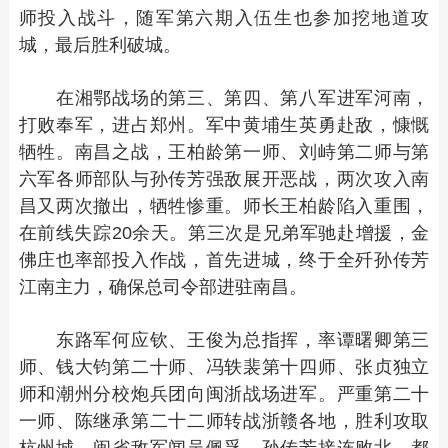
师投入战斗，随军第六期入伍生也参加挖地道攻
城，最后胜利破城。
在湘鄂战场的第三、第四、第八军进军河南，
打败奉军，进占郑州。军中黄埔生英勇赴敌，慷慨
牺牲。南昌之战，王柏龄第一师、刘峙第二师与第
六军各师部队与孙传芳强敌展开恶战，两次攻入南
昌又两次撤出，牺牲惨重。师长王柏龄陷入重围，
在前线失踪20余天。第三次是兄弟军驰赴增援，金
佛庄也率部投入作战，首先进城，终于全歼孙传芳
江南主力，确保总司令部进驻南昌。
东路军何应钦、王俊为总指挥，率谭曙卿第三
师、钱大钧第二十师、冯轶裴第十四师、张贞独立
师和潮州分校炮兵团向闽浙战场进军。严重第二十
一师、陈继承第二十二师转战浙赣各地，胜利攻取