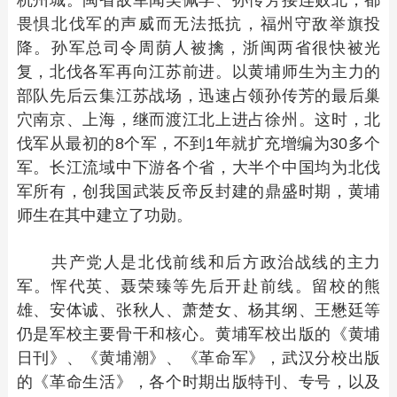
杭州城。闽省敌军闻吴佩孚、孙传芳接连败北，都
畏惧北伐军的声威而无法抵抗，福州守敌举旗投
降。孙军总司令周荫人被擒，浙闽两省很快被光
复，北伐各军再向江苏前进。以黄埔师生为主力的
部队先后云集江苏战场，迅速占领孙传芳的最后巢
穴南京、上海，继而渡江北上进占徐州。这时，北
伐军从最初的8个军，不到1年就扩充增编为30多个
军。长江流域中下游各个省，大半个中国均为北伐
军所有，创我国武装反帝反封建的鼎盛时期，黄埔
师生在其中建立了功勋。
共产党人是北伐前线和后方政治战线的主力
军。恽代英、聂荣臻等先后开赴前线。留校的熊
雄、安体诚、张秋人、萧楚女、杨其纲、王懋廷等
仍是军校主要骨干和核心。黄埔军校出版的《黄埔
日刊》、《黄埔潮》、《革命军》，武汉分校出版
的《革命生活》，各个时期出版特刊、专号，以及