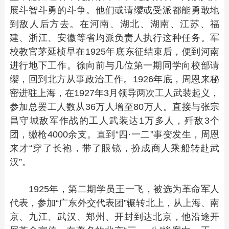
展斗智斗勇的斗争。他们或请缨或受派都能勇敢地
到敌人后方去。在河南、湖北、湖南、江苏、福
建、浙江、安徽等省均派负责人执行这种任务。军
校教官茅延桢早在1925年底东征结束后，便到河南
进行地下工作。徐向前与几位第一期同学向校部请
缨，回到北方从事政治工作。1926年底，周恩来秘
密进驻上海，在1927年3月领导两次工人武装起义，
参加总罢工人数从36万人增至80万人。直接与张宗
昌守城敌军作战的工人武装达1万多人，歼敌3个
团，缴枪4000余支。直到“四·一二”事变发生，周恩
来才“穿了长袍，带了眼镜，扮成商人乘船转赴武
汉”。
1925年，第二期学员王一飞，被选为革命军人
代表，参加“广东外交代表团”辗转北上，从上海、南
京、九江、武汉、郑州、开封到达北京，他沿途开