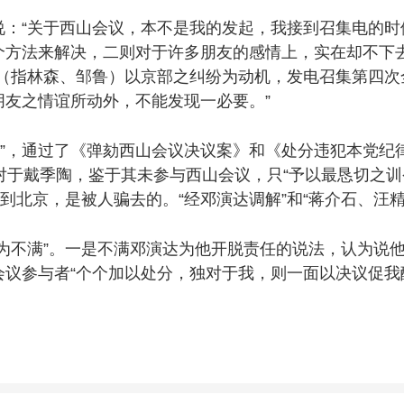
“关于西山会议，本不是我的发起，我接到召集电的时
个方法来解决，二则对于许多朋友的感情上，实在却不下去
滨（指林森、邹鲁）以京部之纠纷为动机，发电召集第四次
友之情谊所动外，不能发现一必要。”
大”，通过了《弹劾西山会议决议案》和《处分违犯本党
对于戴季陶，鉴于其未参与西山会议，只“予以最恳切之训令
以到北京，是被人骗去的。“经邓演达调解”和“蒋介石、汪
不满”。一是不满邓演达为他开脱责任的说法，认为说他
会议参与者“个个加以处分，独对于我，则一面以决议促我