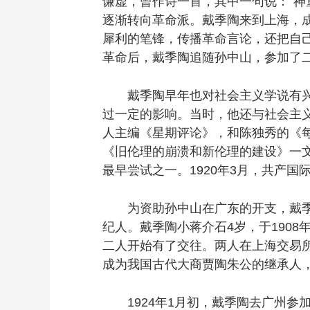
谦虚，曾作诗一首，其中一句说：“神
逐渐转向革命派。戴季陶来到上海，
犀利的笔锋，传播革命言论，还把自己
革命后，戴季陶追随孙中山，参加了
戴季陶早年也对社会主义学说有兴趣
过一定的影响。当时，他还与社会主义
人主编《星期评论》，和陈独秀的《每
《旧伦理的崩溃和新伦理的建设》一
最早尝试之一。1920年3月，共产
为资助孙中山在广东的开支，戴季陶
纪人。戴季陶小蒋介石4岁，于190
二人开始有了交往。两人在上海交易
成为我国古代大商贾陶朱公的继承人，
1924年1月初，戴季陶去广州参加