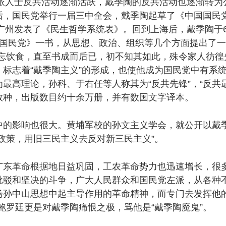
派人士反共活动逐渐活跃，戴季陶的反共活动也逐渐转为
后，国民党举行一届三中全会，戴季陶起草了《中国国民
在广州发表了《民生哲学系统表》。回到上海后，戴季陶于
国国民党》一书，从思想、政治、组织等几个方面提出了
忘饮食，直至书成而后已，初不知其如此，殊令家人彷徨
标志着“戴季陶主义”的形成，也使他成为国民党中有系
最高理论，孙科、于右任等人称其为“反共先锋”，“反共最
数种，出版数目约十余万册，并有数国文字译本。
影响也很大。黄埔军校的孙文主义学会，就公开以戴季
政策，用旧三民主义去反对新三民主义”。
革命根据地日益巩固，工农革命势力也迅速增长，很多
批驳和坚决的斗争，广大人民群众和国民党左派，从各种
扬孙中山思想中起主导作用的革命精神，而专门去发挥他的
鲍罗廷更是对戴季陶痛恨之极，骂他是“戴季陶魔鬼”。