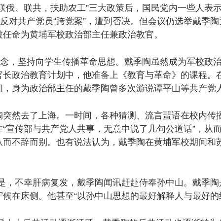
联俄、联共，扶助农工”三大政策后，国民党内一些人表
出反对共产党员“跨党案”，遭到否决。但会议仍选举戴季陶
被任命为黄埔军校政治部主任兼政治教官。
念，坚持向学生传播革命思想。戴季陶虽然成为军校政治部
官长政治教育计划中，他准备上《教育与革命》的课程。
间，身为政治部主任的戴季陶曾多次游说谭平山等共产党
然去了上海。一时间，各种猜测、流言蜚语在校内传播
“宣传部与共产党人共事，无意中说了几句公道话”，从
从而不辞而别。也有说法认为，戴季陶在黄埔军校期间和
国是，不幸肝病复发，戴季陶闻讯赶赴侍奉孙中山。戴季陶
候在床侧。他甚至“以孙中山思想的最好解释人与最好的继