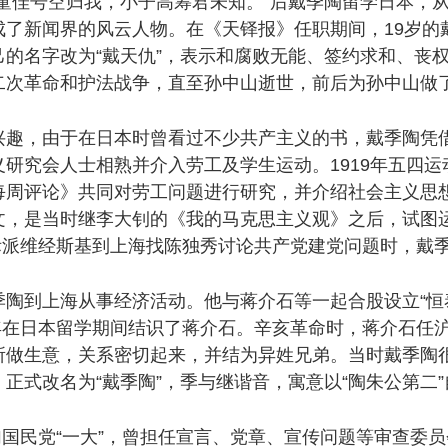
童佳号空归我，小子高筹君未知。”后戴季陶留学日本，
成了新闻界的风云人物。在《天铎报》任职期间，19岁的
的名字改为“戴天仇”，表示和腐败无能、签约求和、丧
二次革命和护法战争，直至孙中山逝世，前后为孙中山做了
，由于在日本时曾看过不少共产主义的书，戴季陶凭借
研究会人士相熟并介入劳工及学生运动。1919年五四
周评论》共同对劳工问题进行研究，并介绍社会主义思想。1
文，是当时继李大钊的《我的马克思主义观》之后，试图
国际派维经斯基到上海找陈独秀讨论共产党建党问题时，戴
到上海从事经济活动。他与蒋介石等一起合股设立“恒泰
8年在日本留学期间结识了蒋介石。辛亥革命时，蒋介石任
所做生意，关系密切起来，并结为异姓兄弟。当时戴季陶
正式改名为“戴季陶”，季与继谐音，寓意以“陶朱公第二”
国民党“一大”，曾担任宣言、党章、宣传问题等审查委