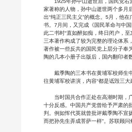
1925年孙中山逝世后，国民党右
家著称的人物，孙中山逝世两个多月
出“纯正三民主义”的概念。5月，他
书。7月间，又完成《国民革命与中
此二书时“直如醉如痴，终日闭户，至
三本著作构成了较为完整的理论体系，
著作被一些反共的国民党上层分子奉为
陶的几本小册子出版后，国内翻印者
戴季陶的三本书在黄埔军校师生中的
往黄埔军校讲演，内容“都是诋毁三大
当时国共合作正处在高潮时期，广东
十分反感。中国共产党曾给予严肃的
判。例如恽代英就曾批评戴季陶不宣
而把孙先生弄成菩萨一样”。苏联顾问