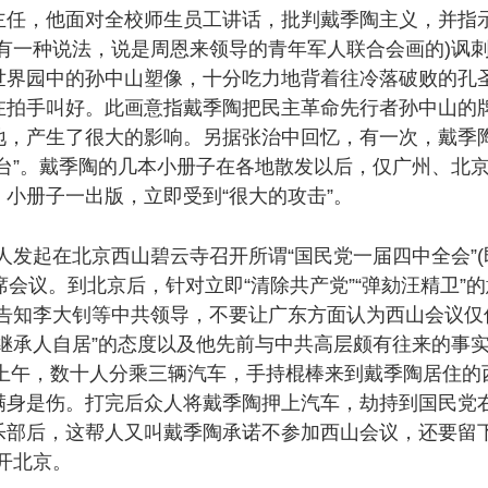
，他面对全校师生员工讲话，批判戴季陶主义，并指示
有一种说法，说是周恩来领导的青年军人联合会画的)讽
世界园中的孙中山塑像，十分吃力地背着往冷落破败的孔
在拍手叫好。此画意指戴季陶把民主革命先行者孙中山的
地，产生了很大的影响。另据张治中回忆，有一次，戴季
台”。戴季陶的几本小册子在各地散发以后，仅广州、北
小册子一出版，立即受到“很大的攻击”。
发起在北京西山碧云寺召开所谓“国民党一届四中全会”(
席会议。到北京后，针对立即“清除共产党”“弹劾汪精卫”
要先告知李大钊等中共领导，不要让广东方面认为西山会议仅
继承人自居”的态度以及他先前与中共高层颇有往来的事实
日上午，数十人分乘三辆汽车，手持棍棒来到戴季陶居住
身是伤。打完后众人将戴季陶押上汽车，劫持到国民党右
乐部后，这帮人又叫戴季陶承诺不参加西山会议，还要留下
开北京。