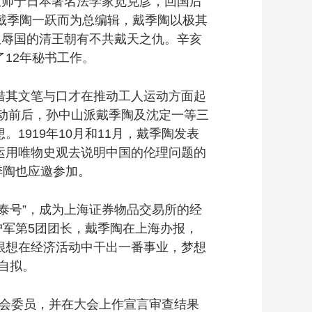
从师于日本著名法学家笕克彦，回国后
戴季陶一跃而为总编辑，戴季陶以极其
权辱国的清王朝有不共戴天之仇。辛亥
12年秘书工作。
其文笔与口才在推动工人运动方面起
运动前后，孙中山派戴季陶及沈定一等三
919年10月和11月，戴季陶发表
运用唯物史观去说明中国的伦理问题的
季陶也应邀参加。
号”，成为上海证券物品交易所的经
沪军第5团团长，戴季陶在上海办报，
很想在经济活动中干出一番事业，梦想
自拟。
员会委员，并在大会上作宣言审查结果