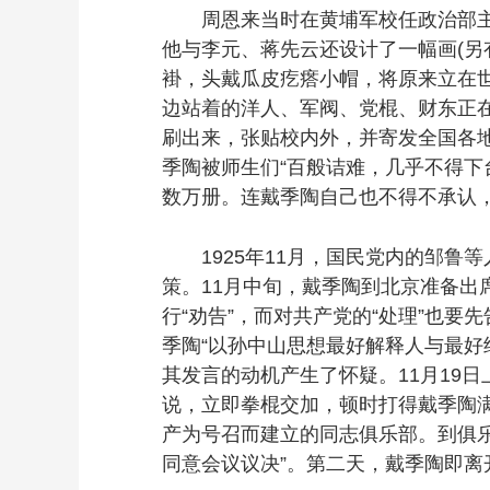
周恩来当时在黄埔军校任政治部主任
他与李元、蒋先云还设计了一幅画(另
褂，头戴瓜皮疙瘩小帽，将原来立在
边站着的洋人、军阀、党棍、财东正
刷出来，张贴校内外，并寄发全国各
季陶被师生们“百般诘难，几乎不得下
数万册。连戴季陶自己也不得不承认，
1925年11月，国民党内的邹鲁等人
策。11月中旬，戴季陶到北京准备出
行“劝告”，而对共产党的“处理”也
季陶“以孙中山思想最好解释人与最好
其发言的动机产生了怀疑。11月19
说，立即拳棍交加，顿时打得戴季陶满
产为号召而建立的同志俱乐部。到俱
同意会议议决”。第二天，戴季陶即离