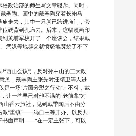
校政治部的师生写文章驳斥。同时，
刺戴季陶。画中的戴季陶穿着长袍马
圣庙走去，其中一只脚已跨进庙门，旁
牌位硬背到孔庙去。后来，这幅漫画印
陶到黄埔军校开了一个座谈会，结果戴
京、武汉等地群众就愤怒地焚烧了不下
即“西山会议”)，反对孙中山的三大政
的意见，戴季陶主张先对汪精卫等人进
仅是一场“片面分裂之行动”。不料，戴
，让一些早已对他不满的“老前辈”对
的西山香云旅社，见到戴季陶后不由分
派“重镇”——冯自由等开办、以反共
书面声明——“在一定主张下，可以