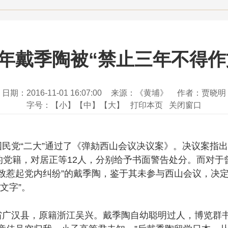
26年戴季陶被“禁止三年不得作
日期：2016-11-01 16:07:00
来源：《黄埔》
作者：贾晓明
字号：
【小】
【中】
【大】
打印本页
关闭窗口
国民党“二大”通过了《弹劾西山会议决议案》。决议案指
的党籍，对居正等12人，分别给予书面警告处分。而对于
致惹起党内纠纷”的戴季陶，鉴于其未参与西山会议，决定
文字”。
省广汉县，原籍浙江吴兴。戴季陶自幼聪明过人，博览群书