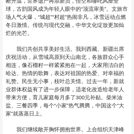
断升温，世界遗产再添新员，悟空和哪吒风靡全
球，古韵国风成为年轻人眼中的“顶流审美”。文旅市
场人气火爆，“城超”“村超”热闹非凡，冰雪运动点燃
冬日激情。传统与现代交融，中华文化绽放更加灿
烂的光芒。
我们共创共享美好生活。我到西藏、新疆出席
庆祝活动，从雪域高原到天山南北，各族群众心手
相连，像石榴籽一样紧紧抱在一起，大家用洁白的
哈达、热情的歌舞，表达对祖国的热爱、对幸福的
礼赞。民生无小事，枝叶总关情。过去一年，新就
业群体权益有了进一步保障，适老化改造给老年人
带来方便，育儿家庭每月多了300元补贴。柴米油
盐、三餐四季，每个“小家”热气腾腾，中国这个“大
家”就蒸蒸日上。
我们继续敞开胸怀拥抱世界。上合组织天津峰