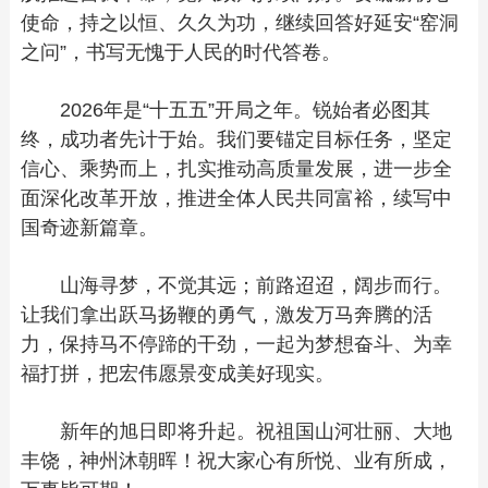
使命，持之以恒、久久为功，继续回答好延安“窑洞
之问”，书写无愧于人民的时代答卷。
2026年是“十五五”开局之年。锐始者必图其
终，成功者先计于始。我们要锚定目标任务，坚定
信心、乘势而上，扎实推动高质量发展，进一步全
面深化改革开放，推进全体人民共同富裕，续写中
国奇迹新篇章。
山海寻梦，不觉其远；前路迢迢，阔步而行。
让我们拿出跃马扬鞭的勇气，激发万马奔腾的活
力，保持马不停蹄的干劲，一起为梦想奋斗、为幸
福打拼，把宏伟愿景变成美好现实。
新年的旭日即将升起。祝祖国山河壮丽、大地
丰饶，神州沐朝晖！祝大家心有所悦、业有所成，