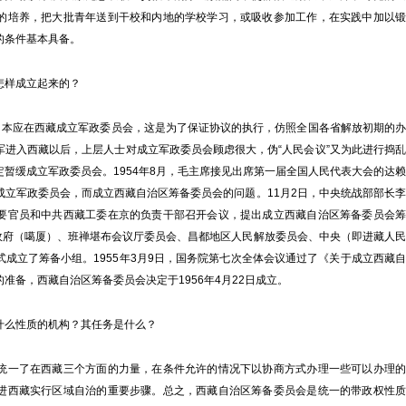
的培养，把大批青年送到干校和内地的学校学习，或吸收参加工作，在实践中加以锻
的条件基本具备。
样成立起来的？
本应在西藏成立军政委员会，这是为了保证协议的执行，仿照全国各省解放初期的办
军进入西藏以后，上层人士对成立军政委员会顾虑很大，伪“人民会议”又为此进行捣乱
暂缓成立军政委员会。1954年8月，毛主席接见出席第一届全国人民代表大会的达赖
成立军政委员会，而成立西藏自治区筹备委员会的问题。11月2日，中央统战部部长李
要官员和中共西藏工委在京的负责干部召开会议，提出成立西藏自治区筹备委员会筹
方政府（噶厦）、班禅堪布会议厅委员会、昌都地区人民解放委员会、中央（即进藏人民
成立了筹备小组。1955年3月9日，国务院第七次全体会议通过了《关于成立西藏自
准备，西藏自治区筹备委员会决定于1956年4月22日成立。
么性质的机构？其任务是什么？
一了在西藏三个方面的力量，在条件允许的情况下以协商方式办理一些可以办理的
进西藏实行区域自治的重要步骤。总之，西藏自治区筹备委员会是统一的带政权性质