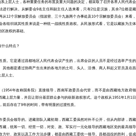
部均系上层人士，各种重要任务的布置及重大问题的决定，都采取了召开各界人民代表会
法进行解决。从解委会9名主任和副主任人选来看，只有2位是汉族，其余7位都是藏
再从12个宗解放委员会（指波密、三十九族两个办事处及10个宗解放委员会）来看，
员会各组织就其性质来说是一种统一战线性质政权。从民族形式看，它是以藏族为主体
治区政权的基础。
什么特点？
质。它是通过昌都地区人民代表会议产生的，出席会议的人员不是经过选举产生的
。其他都是通过协商产生出来的各地方的土司、头人、活佛、商人和起义官员及在昌
上层人士。
1954年改称国务院）直接领导，西南军政委员会代管，而不是由西藏地方政府领
藏上层力量，并且让部分基层群众参与的崭新政权形式。这个政权从1951年1月1日
销，前后存在了9年的时间，带有明显的过渡性质。
委员会领导的。进藏部队入藏初期，西藏工委虽然对外不公开，但从内部讲，西藏
西藏，统筹一切、经营一切，对党、政、军实行一元化领导的西藏地区党的最高领导
政方针、政策以及工作方法步骤，都是由西藏工委统一领导。昌都战役的胜利，促成