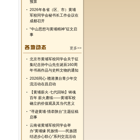
预算
2026年各省（区、市）黄埔
军校同学会秘书长工作会议在
成都召开
“中山思想与黄埔精神”征文启
事
更多>>
北京市黄埔军校同学会关于征
集纪念孙中山先生诞辰160周
年书画作品与史料文物的通知
2026同心·赣港澳台青少年交
流活动在昌启动
【黄埔薪火·七代回响】铸魂
百年 薪火赓续——黄埔军校
确立的价值观及其当代意义
“寻迹黄埔·情牵陕台”主题征稿
启事
云南省黄埔军校同学会举
办“黄埔缘 民族情——民族团
结进步心联心”系列交流活动