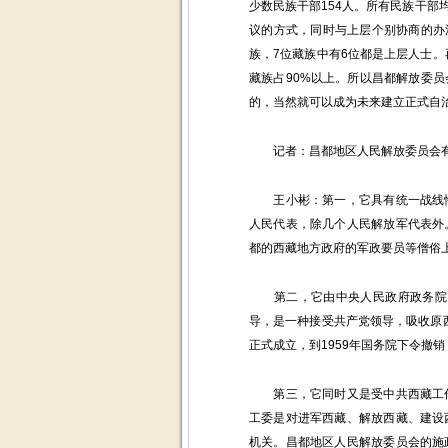
少数民族干部154人。所有民族干
议的方式，同时与上层个别协商的办
族，7位藏族中有6位都是上层人士。
藏族占90%以上。所以昌都解放委
的，当然就可以成为未来建立正式自
记者：昌都地区人民解放委员会有
王小彬：第一，它具有统一战线性
人民代表，除几个人民解放军代表外
都的西藏地方政府的军政要员等僧俗
第二，它由中央人民政府政务院（
导，是一种接受共产党领导，吸收原西
正式成立，到1959年国务院下令撤
第三，它同时又是受中共西藏工作
工委是对进军西藏、解放西藏、建设
机关。昌都地区人民解放委员会的施