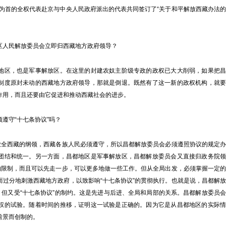
美为首的全权代表赴京与中央人民政府派出的代表共同签订了“关于和平解放西藏办法的
人民解放委员会立即归西藏地方政府领导？
区，也是军事解放区。在这里的封建农奴主阶级专政的政权已大大削弱，如果把昌
制度原封未动的西藏地方政府领导，那就是倒退。既然有了这一新的政权机构，就要
作用，而且还要由它促进和推动西藏社会的进步。
守“十七条协议”吗？
全西藏的纲领，西藏各族人民必须遵守，所以昌都解放委员会必须遵照协议的规定办
团结和统一。另一方面，昌都地区是军事解放区，昌都解放委员会又直接归政务院领
”的限制，而且可以先走一步，可以更多地做一些工作。但从全局出发，必须掌握一定的
而过分地刺激西藏地方政府，以致影响“十七条协议”的贯彻执行。也就是说，昌都解放
，但又受“十七条协议”的制约。这是先进与后进、全局和局部的关系。昌都解放委员会
权的试验。随着时间的推移，证明这一试验是正确的。因为它是从昌都地区的实际情
前景而创制的。