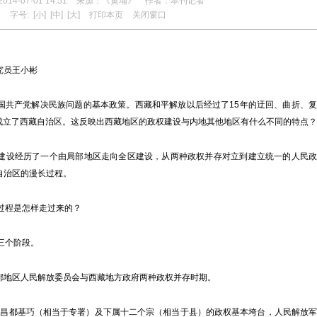
14-07-01 14:51
来源：《黄埔》
作者：本刊记者
字号:
[小]
[中]
[大]
打印本页
关闭窗口
究员王小彬
共产党解决民族问题的基本政策。西藏和平解放以后经过了15年的迂回、曲折、复
月成立了西藏自治区。这反映出西藏地区的政权建设与内地其他地区有什么不同的特点？
设经历了一个由局部地区走向全区建设，从两种政权并存对立到建立统一的人民政
自治区的漫长过程。
过程是怎样走过来的？
三个阶段。
地区人民解放委员会与西藏地方政府两种政权并存时期。
。昌都基巧（相当于专署）及下属十二个宗（相当于县）的政权基本垮台，人民解放军