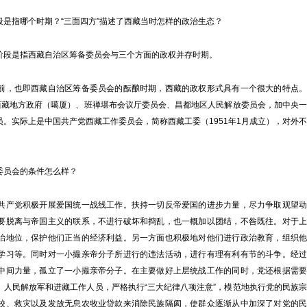
指哪个时期？“三面四方”描述了西藏当时怎样的政治生态？
段是指西藏自治区筹备委员会与三个方面的政权并存时期。
，也即西藏自治区筹备委员会的酝酿时期，西藏的政权形式具有一个很大的特点。
：西藏地方政府（噶厦）、班禅堪布会议厅委员会、昌都地区人民解放委员会，加中央一
。实际上是中国共产党西藏工作委员会，简称西藏工委（1951年1月成立），对外不
员会的条件怎么样？
产党积极开展爱国统一战线工作。扶持一切反帝爱国的进步力量，尽力争取观望动
要脱离与帝国主义的联系，不进行破坏和捣乱，也一概加以团结，不咎既往。对于上
治地位，保护他们正当的经济利益。另一方面也积极地对他们进行政治教育，组织他
学习等。同时对一小撮亲帝分子所进行的违法活动，进行有理有利有节的斗争。经过
中间力量，孤立了一小撮亲帝分子。在主要做好上层统战工作的同时，党还根据需要
。人民解放军和进藏工作人员，严格执行“三大纪律八项注意”，模范地执行党的民族宗
校、救灾以及发放无息农牧业贷款来消除民族隔阂，使群众逐渐从中加深了对党的民