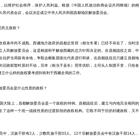
表，以维护社会秩序，保护人民利益。根据《中国人民政治协商会议共同纲领》的精
届人民代表会议，会议决定成立中华人民共和国昌都地区解放委员会。
民主政权？
权条件尚不成熟。西藏地方政府的昌都总管府（相当专署）已经不存在了，当时没
立人民解放委员会，这是根据和平解放西藏的总方针而决定的。在昌都战役之前，中
给拉萨当局留有余地，争取达赖集团派出代表进行和谈，在昌都战役后只建立昌都地
的旧政权暂时原封不动，宗本（相当于县长）照常供职，土司头人制度不变，只给各
建立什么样的政权要考虑到有利于西藏全局的工作。
放委员会是什么性质的政权？
国大陆上，昌都解放委员会是一个政权的特例。昌都战役后，建立与内地完全相同的
生了这样一个统一战线性质的过渡阶段的政权机构。它既不同于旧的封建政权，又不
中，汉族干部有2人，少数民族干部33人。12个宗解放委员会中有汉族干部14人，