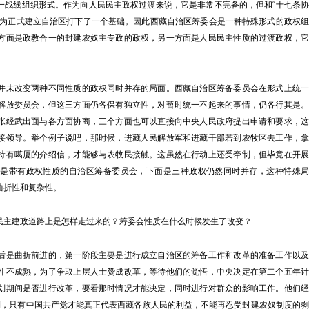
一战线组织形式。作为向人民民主政权过渡来说，它是非常不完备的，但和“十七条协
，为正式建立自治区打下了一个基础。因此西藏自治区筹委会是一种特殊形式的政权组
方面是政教合一的封建农奴主专政的政权，另一方面是人民民主性质的过渡政权，它
未改变两种不同性质的政权同时并存的局面。西藏自治区筹备委员会在形式上统一
解放委员会，但这三方面仍各保有独立性，对暂时统一不起来的事情，仍各行其是。
张经武出面与各方面协商，三个方面也可以直接向中央人民政府提出申请和要求，这
接领导。举个例子说吧，那时候，进藏人民解放军和进藏干部若到农牧区去工作，拿
持有噶厦的介绍信，才能够与农牧民接触。这虽然在行动上还受牵制，但毕竟在开展
面是带有政权性质的自治区筹备委员会，下面是三种政权仍然同时并存，这种特殊局
曲折性和复杂性。
主建政道路上是怎样走过来的？筹委会性质在什么时候发生了改变？
是曲折前进的，第一阶段主要是进行成立自治区的筹备工作和改革的准备工作以及
件不成熟，为了争取上层人士赞成改革，等待他们的觉悟，中央决定在第二个五年计
划期间是否进行改革，要看那时情况才能决定，同时进行对群众的影响工作。他们经
到，只有中国共产党才能真正代表西藏各族人民的利益，不能再忍受封建农奴制度的剥