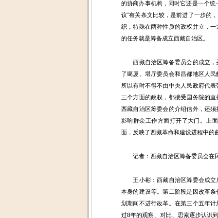
的协商办事机构，同时它还是一个统
议”有关条文比较，是前进了一步的
织，特殊在两种性质的政权并立，一
的任务就是筹备成立西藏自治区。
西藏自治区筹备委员会的成立，并
了噶厦、堪厅委员会和昌都地区人民
所以有时不得不由中央人民政府代表
三个方面的政权，都接受国务院的直
西藏自治区筹委会的介绍信外，还须
影响群众工作方面打开了大门。上
面，反映了西藏革命和建设进程中的
记者：西藏自治区筹备委员会在民
王小彬：西藏自治区筹委会成立后
本身的建设等。第二阶段是因改革条
划期间不进行改革。在第三个五年计
过8年的观察、对比、思索逐步认识