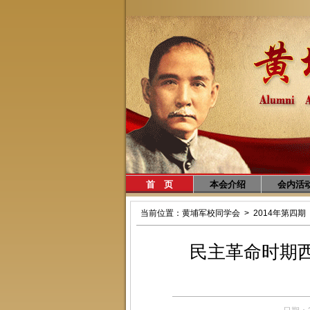
首 页
本会介绍
会内活
当前位置：
黄埔军校同学会
>
2014年第四期
民主革命时期