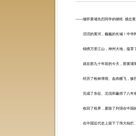
——缅怀黄埔先烈同学的牺牲 感念
滔滔的黄河，巍巍的长城！中华民
锦绣万里江山，神州大地，蕴育了
就在那九十年前的今天，那黄埔军
经历了枪林弹雨、血肉横飞，惨烈
完成了东征、北伐和赢得了八年艰
收回了租界，废除了列强在中国的不
在中国近代史上留下了伟大灿烂、