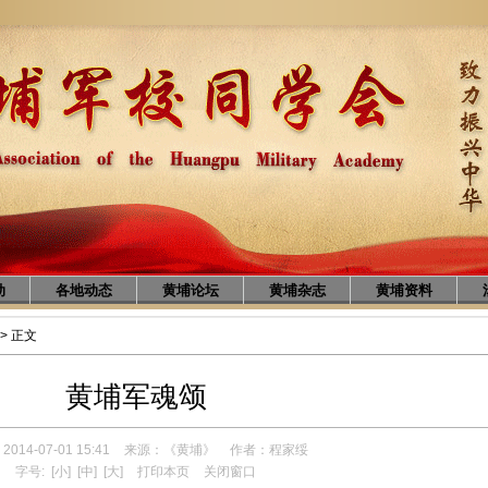
动
各地动态
黄埔论坛
黄埔杂志
黄埔资料
> 正文
黄埔军魂颂
014-07-01 15:41
来源：《黄埔》
作者：程家绥
字号:
[小]
[中]
[大]
打印本页
关闭窗口