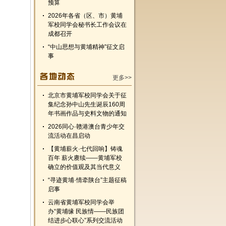
预算
2026年各省（区、市）黄埔
军校同学会秘书长工作会议在
成都召开
“中山思想与黄埔精神”征文启
事
更多>>
北京市黄埔军校同学会关于征
集纪念孙中山先生诞辰160周
年书画作品与史料文物的通知
2026同心·赣港澳台青少年交
流活动在昌启动
【黄埔薪火·七代回响】铸魂
百年 薪火赓续——黄埔军校
确立的价值观及其当代意义
“寻迹黄埔·情牵陕台”主题征稿
启事
云南省黄埔军校同学会举
办“黄埔缘 民族情——民族团
结进步心联心”系列交流活动