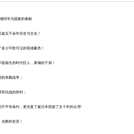
黄埔同学为国家的奉献
族五千余年历史与文化！
多少可歌可泣的英雄豪杰！
校诞生的时代巨人，黄埔的子弟！
的杀戮战争；
苦抗战的胜利；
平等条约，更光复了被日本窃据了五十年的台湾!
光辉的史页！