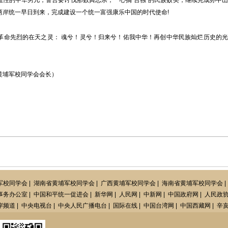
的中华男儿，誓言要讨伐那数典忘宗，一心搞“台独”的民族败类，继续完成孙中山
两岸统一早日到来，完成建设一个统一富强康乐中国的时代使命!
命先烈的在天之灵： 魂兮！灵兮！归来兮！佑我中华！再创中华民族灿烂历史的光
埔军校同学会会长）
军校同学会
|
湖南省黄埔军校同学会
|
广西黄埔军校同学会
|
海南省黄埔军校同学会
|
事务办公室
|
中国和平统一促进会
|
新华网
|
人民网
|
中新网
|
中国政府网
|
人民政
岸频道
|
中央电视台
|
中央人民广播电台
|
国际在线
|
中国台湾网
|
中国西藏网
|
辛