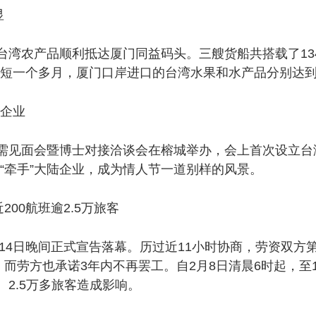
显
台湾农产品顺利抵达厦门同益码头。三艘货船共搭载了134
短一个多月，厦门口岸进口的台湾水果和水产品分别达到60
企业
供需见面会暨博士对接洽谈会在榕城举办，会上首次设立台
并“牵手”大陆企业，成为情人节一道别样的风景。
0航班逾2.5万旅客
4日晚间正式宣告落幕。历过近11小时协商，劳资双方第
而劳方也承诺3年内不再罢工。自2月8日清晨6时起，至1
、2.5万多旅客造成影响。