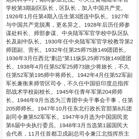
学校第3期副区队长，区队长，加入中国共产党。
1926年1月任第4期入伍生第3团连中队长。1927年
与中国共产党脱离，更名异之。1928年后历任师参
谋处科长、师部参谋、中央陆军军官学校中队区队
长及副中队长。1930年任中央陆军军官学校教导第2
师团副、营长。1932年任第25师75旅149团团长。
1936年3月任西北“剿总”第11纵队25师75旅149团团
长。1938年4月任第52军25师73旅少将旅长，不久
任第52军第195师中将师长。1942年4月任第52军副
军长兼衡耒师管区司令，不久任中国驻印度总指挥
部战术学校副校长。1945年任青年军第204师师
长。1946年9月当选为三青团中央干事会干事，任第
205师师长。1947年10月任东北行政长官部第8兵团
副司令兼第52军军长。1947年9月选为中国国民党
第6届中央执行委员。1948年3月当选第1届国民大
会代表，11月任首都卫戍副总司令兼江北指挥所主