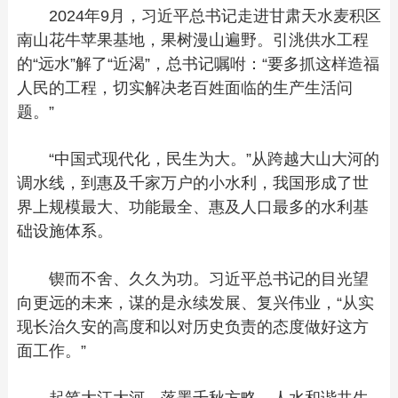
2024年9月，习近平总书记走进甘肃天水麦积区
南山花牛苹果基地，果树漫山遍野。引洮供水工程
的“远水”解了“近渴”，总书记嘱咐：“要多抓这样造福
人民的工程，切实解决老百姓面临的生产生活问
题。”
“中国式现代化，民生为大。”从跨越大山大河的
调水线，到惠及千家万户的小水利，我国形成了世
界上规模最大、功能最全、惠及人口最多的水利基
础设施体系。
锲而不舍、久久为功。习近平总书记的目光望
向更远的未来，谋的是永续发展、复兴伟业，“从实
现长治久安的高度和以对历史负责的态度做好这方
面工作。”
起笔大江大河，落墨千秋方略。人水和谐共生