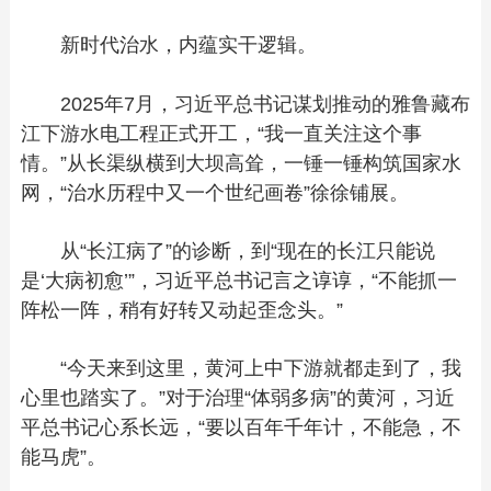
新时代治水，内蕴实干逻辑。
2025年7月，习近平总书记谋划推动的雅鲁藏布
江下游水电工程正式开工，“我一直关注这个事
情。”从长渠纵横到大坝高耸，一锤一锤构筑国家水
网，“治水历程中又一个世纪画卷”徐徐铺展。
从“长江病了”的诊断，到“现在的长江只能说
是‘大病初愈’”，习近平总书记言之谆谆，“不能抓一
阵松一阵，稍有好转又动起歪念头。”
“今天来到这里，黄河上中下游就都走到了，我
心里也踏实了。”对于治理“体弱多病”的黄河，习近
平总书记心系长远，“要以百年千年计，不能急，不
能马虎”。