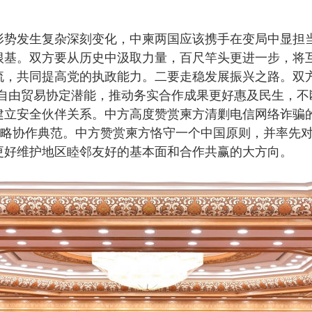
发生复杂深刻变化，中柬两国应该携手在变局中显担当
根基。双方要从历史中汲取力量，百尺竿头更进一步，将
，共同提高党的执政能力。二要走稳发展振兴之路。双方要
柬自由贸易协定潜能，推动务实合作成果更好惠及民生，不
建立安全伙伴关系。中方高度赞赏柬方清剿电信网络诈骗
战略协作典范。中方赞赏柬方恪守一个中国原则，并率先
更好维护地区睦邻友好的基本面和合作共赢的大方向。