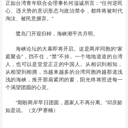
正如台湾青年联合会理事长何溢诚所言：“任何逆民
心、违大势的意识形态与政治禁令，都终将被时代
淘汰、被民意摒弃。”
鹭岛门开迎归棹，海峡潮平共月明。
海峡论坛的大幕即将开启。这是两岸同胞的“家
庭聚会”，挡不住，“禁”不掉。一个地地道道的台湾
人，也可以是堂堂正正的中国人。从相识到相知，
从相望到相拥，当越来越多的台湾同胞跨越那道浅
浅的海峡，推开那扇紧闭的窗，阳光终将照进每一
个渴望团圆的心灵。
“期盼两岸早日团圆，愿家人不再分离。”邱庆龄
如是说。（文/尹赛楠）