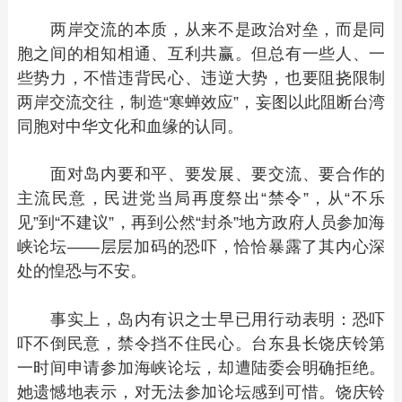
两岸交流的本质，从来不是政治对垒，而是同
胞之间的相知相通、互利共赢。但总有一些人、一
些势力，不惜违背民心、违逆大势，也要阻挠限制
两岸交流交往，制造“寒蝉效应”，妄图以此阻断台湾
同胞对中华文化和血缘的认同。
面对岛内要和平、要发展、要交流、要合作的
主流民意，民进党当局再度祭出“禁令”，从“不乐
见”到“不建议”，再到公然“封杀”地方政府人员参加海
峡论坛——层层加码的恐吓，恰恰暴露了其内心深
处的惶恐与不安。
事实上，岛内有识之士早已用行动表明：恐吓
吓不倒民意，禁令挡不住民心。台东县长饶庆铃第
一时间申请参加海峡论坛，却遭陆委会明确拒绝。
她遗憾地表示，对无法参加论坛感到可惜。饶庆铃