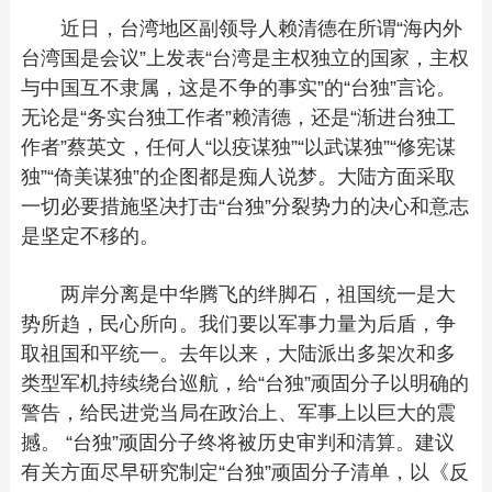
近日，台湾地区副领导人赖清德在所谓“海内外
台湾国是会议”上发表“台湾是主权独立的国家，主权
与中国互不隶属，这是不争的事实”的“台独”言论。
无论是“务实台独工作者”赖清德，还是“渐进台独工
作者”蔡英文，任何人“以疫谋独”“以武谋独”“修宪谋
独”“倚美谋独”的企图都是痴人说梦。大陆方面采取
一切必要措施坚决打击“台独”分裂势力的决心和意志
是坚定不移的。
两岸分离是中华腾飞的绊脚石，祖国统一是大
势所趋，民心所向。我们要以军事力量为后盾，争
取祖国和平统一。去年以来，大陆派出多架次和多
类型军机持续绕台巡航，给“台独”顽固分子以明确的
警告，给民进党当局在政治上、军事上以巨大的震
撼。 “台独”顽固分子终将被历史审判和清算。建议
有关方面尽早研究制定“台独”顽固分子清单，以《反