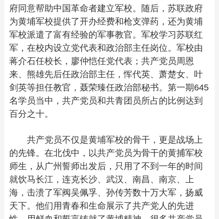
府同意帮助中国革命者建立军校。随后，苏联政府
为黄埔军校提供了开办经费和枪支弹药，还为黄埔
军校派遣了富有经验的军事教官。军校学习苏联红
军，在校内设立党代表和政治部主任岗位。军校由
蒋介石任校长，廖仲恺任党代表；共产党员周恩
来、熊雄先后任政治部主任，恽代英、萧楚女、叶
剑英等担任教官，聂荣臻任政治部秘书。第一期645
名学员当中，共产党员和共青团员所占的比例达到
百分之十。
共产党员不仅是黄埔军校的骨干，更是战场上
的先锋。在北伐中，以共产党员为骨干的黄捕军校
师生，从广州誓师出发后，只用了不到一年的时间
就饮马长江，连克长沙、武汉、南昌、南京、上
海，击溃了军阀吴佩孚、孙传芳数十万大军，扬威
天下。他们用青春和生命展示了共产党人的先进